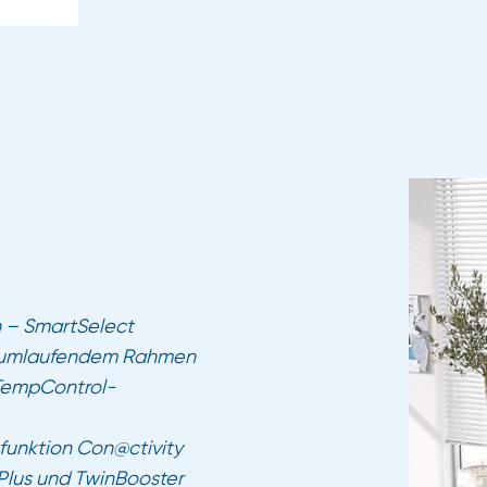
n – SmartSelect
t umlaufendem Rahmen
. TempControl-
funktion Con@ctivity
Plus und TwinBooster