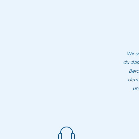
Wir s
du das
Bera
dem K
un