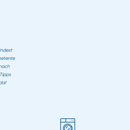
indest
petente
 nach
 Tipps
da!